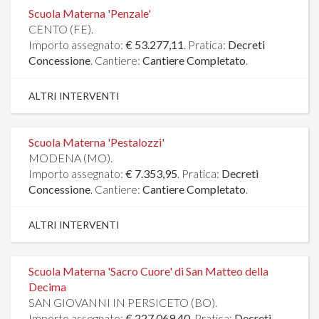
Scuola Materna 'Penzale'
CENTO (FE).
Importo assegnato:
€ 53.277,11
. Pratica:
Decreti
Concessione
. Cantiere:
Cantiere Completato
.
ALTRI INTERVENTI
Scuola Materna 'Pestalozzi'
MODENA (MO).
Importo assegnato:
€ 7.353,95
. Pratica:
Decreti
Concessione
. Cantiere:
Cantiere Completato
.
ALTRI INTERVENTI
Scuola Materna 'Sacro Cuore' di San Matteo della
Decima
SAN GIOVANNI IN PERSICETO (BO).
Importo assegnato:
€ 227.069,40
. Pratica:
Decreti