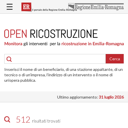
Salta
☰
al
contenuto
principale
HOME
RICOSTRUZIONE
PUBBLICA
RICOSTRUZIONE
DELLE
Cerca
ABITAZIONI
Inserisci il nome di un beneficiario, di una stazione appaltante, di un
RICOSTRUZIONE
tecnico o di un’impresa, l’indirizzo di un intervento o il nome di
ATTIVITÀ
un’opera pubblica.
PRODUTTIVE
Ultimo aggiornamento:
31 luglio 2026
ALTRI
INTERVENTI
DOVE
512
risultati trovati
SI
INTERVIENE