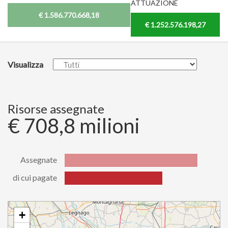
ATTUAZIONE
€ 1.586.770.668,18
€ 1.252.576.198,27
Visualizza
Risorse assegnate
€ 708,8 milioni
Assegnate
di cui pagate
Stato
Valore
Assegnate
708798225.83
di cui
+
520286777.04
pagate