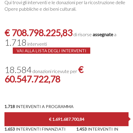
Qui trovi gli interventi e le donazioni per la ricostruzione delle
Opere pubbliche e dei beni culturali.
€ 708.798.225,83
di risorse
assegnate
a
1.718
interventi
VAI ALLA LISTA DEGLI INTERVENTI
18.584
€
donazioni ricevute per
60.547.722,78
1.718
INTERVENTI A PROGRAMMA
€ 1.691.687.700,84
1.653
INTERVENTI FINANZIATI
1.453
INTERVENTI IN