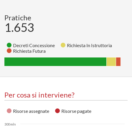
Pratiche
1.653
Decreti Concessione
Richiesta In Istruttoria
Richiesta Futura
Richiesta
Richiesta
Decreti
Stato
In
Futura
Concessione
Istruttoria
Pratiche
65
135
1453
Per cosa si interviene?
Risorse assegnate
Risorse pagate
300 mln