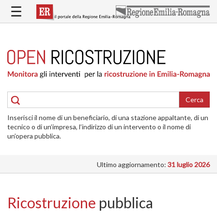
Salta
☰
al
contenuto
principale
HOME
RICOSTRUZIONE
PUBBLICA
RICOSTRUZIONE
DELLE
Cerca
ABITAZIONI
Inserisci il nome di un beneficiario, di una stazione appaltante, di un
RICOSTRUZIONE
tecnico o di un’impresa, l’indirizzo di un intervento o il nome di
ATTIVITÀ
un’opera pubblica.
PRODUTTIVE
Ultimo aggiornamento:
31 luglio 2026
ALTRI
INTERVENTI
DOVE
Ricostruzione
pubblica
SI
INTERVIENE