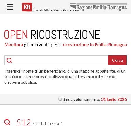
Salta
☰
al
contenuto
principale
HOME
RICOSTRUZIONE
PUBBLICA
RICOSTRUZIONE
DELLE
Cerca
ABITAZIONI
Inserisci il nome di un beneficiario, di una stazione appaltante, di un
RICOSTRUZIONE
tecnico o di un’impresa, l’indirizzo di un intervento o il nome di
ATTIVITÀ
un’opera pubblica.
PRODUTTIVE
Ultimo aggiornamento:
31 luglio 2026
ALTRI
INTERVENTI
DOVE
512
risultati trovati
SI
INTERVIENE