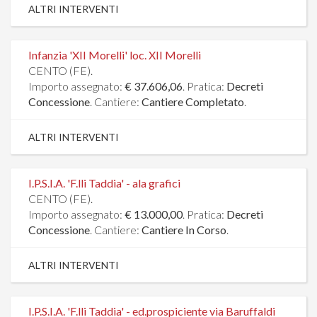
ALTRI INTERVENTI
Infanzia 'XII Morelli' loc. XII Morelli
CENTO (FE).
Importo assegnato:
€ 37.606,06
. Pratica:
Decreti
Concessione
. Cantiere:
Cantiere Completato
.
ALTRI INTERVENTI
I.P.S.I.A. 'F.lli Taddia' - ala grafici
CENTO (FE).
Importo assegnato:
€ 13.000,00
. Pratica:
Decreti
Concessione
. Cantiere:
Cantiere In Corso
.
ALTRI INTERVENTI
I.P.S.I.A. 'F.lli Taddia' - ed.prospiciente via Baruffaldi