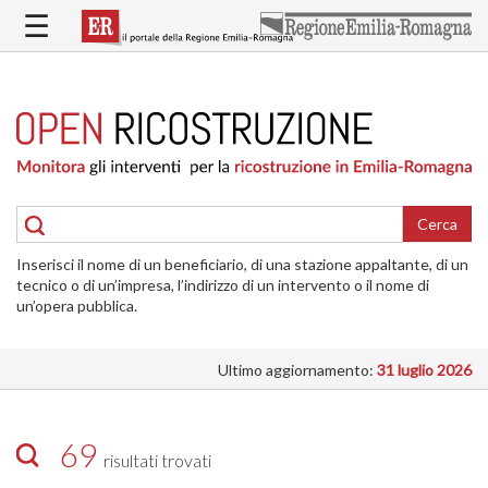
Salta
☰
al
contenuto
principale
HOME
RICOSTRUZIONE
PUBBLICA
RICOSTRUZIONE
DELLE
Cerca
ABITAZIONI
Inserisci il nome di un beneficiario, di una stazione appaltante, di un
RICOSTRUZIONE
tecnico o di un’impresa, l’indirizzo di un intervento o il nome di
ATTIVITÀ
un’opera pubblica.
PRODUTTIVE
Ultimo aggiornamento:
31 luglio 2026
ALTRI
INTERVENTI
DOVE
69
risultati trovati
SI
INTERVIENE