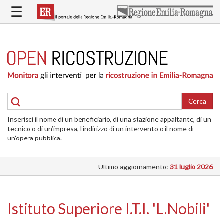
Salta
☰
al
contenuto
principale
HOME
RICOSTRUZIONE
PUBBLICA
RICOSTRUZIONE
DELLE
Cerca
ABITAZIONI
Inserisci il nome di un beneficiario, di una stazione appaltante, di un
RICOSTRUZIONE
tecnico o di un’impresa, l’indirizzo di un intervento o il nome di
ATTIVITÀ
un’opera pubblica.
PRODUTTIVE
Ultimo aggiornamento:
31 luglio 2026
ALTRI
INTERVENTI
DOVE
Istituto Superiore I.T.I. 'L.Nobili'
SI
INTERVIENE