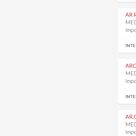
AR 
MED
Impo
INTE
ARC
MED
Impo
INTE
AR.
MED
Impo