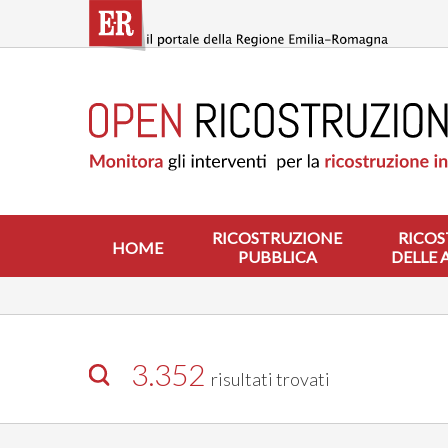
Salta
al
contenuto
principale
HOME
RICOSTRUZIONE
PUBBLICA
RICOSTRUZIONE
DELLE
ABITAZIONI
RICOSTRUZIONE
RICOS
HOME
PUBBLICA
DELLE 
RICOSTRUZIONE
ATTIVITÀ
PRODUTTIVE
ALTRI
INTERVENTI
3.352
risultati trovati
DOVE
SI
INTERVIENE