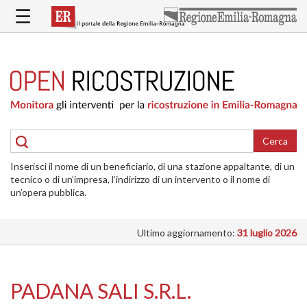
Salta
☰
al
contenuto
principale
HOME
RICOSTRUZIONE
PUBBLICA
RICOSTRUZIONE
DELLE
Cerca
ABITAZIONI
Inserisci il nome di un beneficiario, di una stazione appaltante, di un
RICOSTRUZIONE
tecnico o di un’impresa, l’indirizzo di un intervento o il nome di
ATTIVITÀ
un’opera pubblica.
PRODUTTIVE
Ultimo aggiornamento:
31 luglio 2026
ALTRI
INTERVENTI
DOVE
PADANA SALI S.R.L.
SI
INTERVIENE