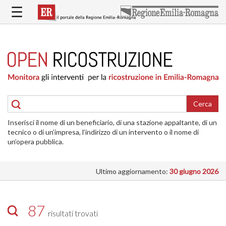
Salta
☰
al
contenuto
principale
HOME
RICOSTRUZIONE
PUBBLICA
RICOSTRUZIONE
DELLE
Cerca
ABITAZIONI
Inserisci il nome di un beneficiario, di una stazione appaltante, di un
RICOSTRUZIONE
tecnico o di un’impresa, l’indirizzo di un intervento o il nome di
ATTIVITÀ
un’opera pubblica.
PRODUTTIVE
Ultimo aggiornamento:
30 giugno 2026
ALTRI
INTERVENTI
DOVE
87
risultati trovati
SI
INTERVIENE