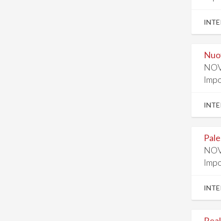
INTE
Nuov
NOV
Impo
INTE
Pale
NOV
Impo
INTE
Real