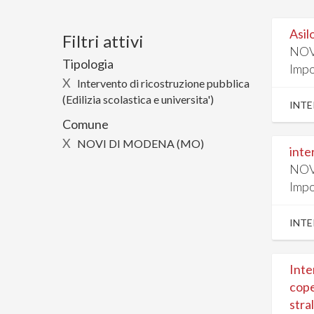
Asil
Filtri attivi
NOV
Tipologia
Impo
X
Intervento di ricostruzione pubblica
(Edilizia scolastica e universita')
INTE
Comune
X
NOVI DI MODENA (MO)
inte
NOV
Impo
INTE
Inte
cope
stra