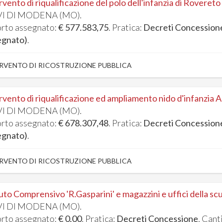
rvento di riqualificazione del polo dell'infanzia di Rovereto s
I DI MODENA (MO).
rto assegnato:
€ 577.583,75
. Pratica:
Decreti Concession
egnato)
.
RVENTO DI RICOSTRUZIONE PUBBLICA
rvento di riqualificazione ed ampliamento nido d'infanzia 
I DI MODENA (MO).
rto assegnato:
€ 678.307,48
. Pratica:
Decreti Concession
egnato)
.
RVENTO DI RICOSTRUZIONE PUBBLICA
tuto Comprensivo 'R.Gasparini' e magazzini e uffici della sc
I DI MODENA (MO).
rto assegnato:
€ 0,00
. Pratica:
Decreti Concessione
. Cant