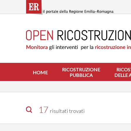
Salta
al
contenuto
principale
HOME
RICOSTRUZIONE
PUBBLICA
RICOSTRUZIONE
DELLE
ABITAZIONI
RICOSTRUZIONE
RICOS
HOME
PUBBLICA
DELLE 
RICOSTRUZIONE
ATTIVITÀ
PRODUTTIVE
ALTRI
INTERVENTI
17
risultati trovati
DOVE
SI
INTERVIENE