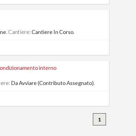
one
. Cantiere:
Cantiere In Corso
.
 condizionamento interno
iere:
Da Avviare (Contributo Assegnato)
.
1