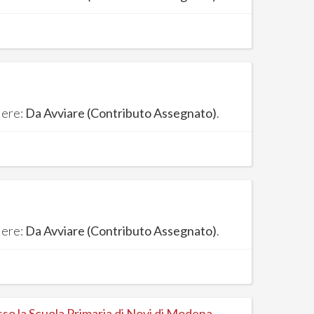
iere:
Da Avviare (Contributo Assegnato)
.
iere:
Da Avviare (Contributo Assegnato)
.
sso la Scuola Primaria di Novi di Modena