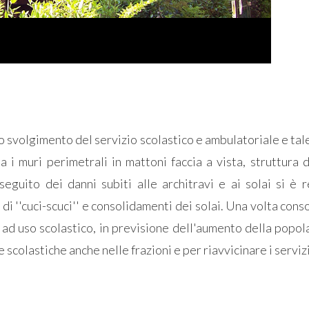
lo svolgimento del servizio scolastico e ambulatoriale e ta
ha i muri perimetrali in mattoni faccia a vista, struttura
seguito dei danni subiti alle architravi e ai solai si è
i di ''cuci-scuci'' e consolidamenti dei solai. Una volta cons
 ad uso scolastico, in previsione dell'aumento della popola
re scolastiche anche nelle frazioni e per riavvicinare i serviz