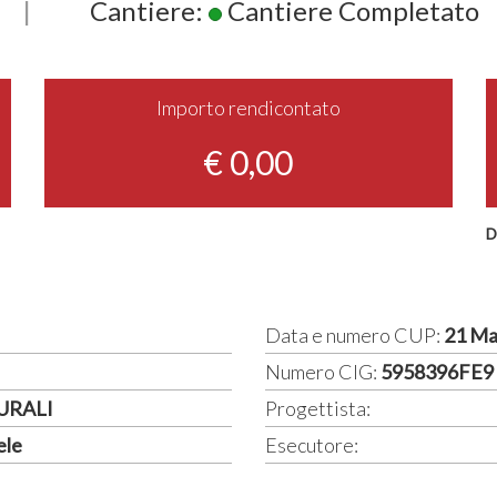
|
Cantiere:
Cantiere Completato
Importo rendicontato
€ 0,00
D
Data e numero CUP:
21 Ma
Numero CIG:
5958396FE9
URALI
Progettista:
ele
Esecutore: