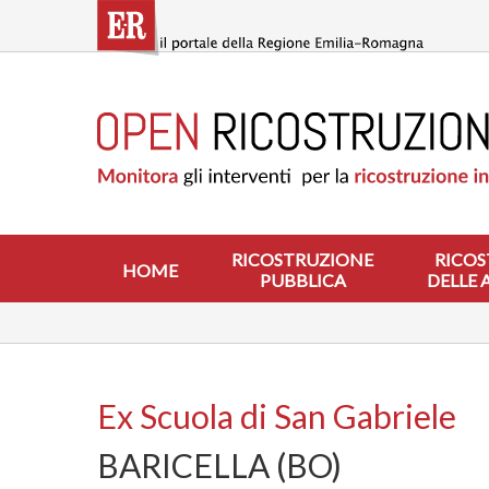
Salta
al
contenuto
principale
HOME
RICOSTRUZIONE
PUBBLICA
RICOSTRUZIONE
DELLE
ABITAZIONI
RICOSTRUZIONE
RICOS
HOME
PUBBLICA
DELLE 
RICOSTRUZIONE
ATTIVITÀ
PRODUTTIVE
ALTRI
INTERVENTI
Ex Scuola di San Gabriele
DOVE
BARICELLA (BO)
SI
INTERVIENE