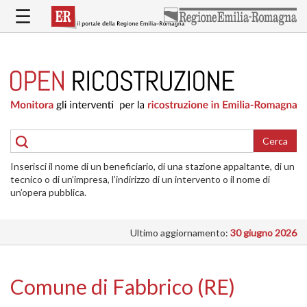
Salta
☰
al
contenuto
principale
HOME
RICOSTRUZIONE
PUBBLICA
RICOSTRUZIONE
DELLE
Cerca
ABITAZIONI
Inserisci il nome di un beneficiario, di una stazione appaltante, di un
RICOSTRUZIONE
tecnico o di un’impresa, l’indirizzo di un intervento o il nome di
ATTIVITÀ
un’opera pubblica.
PRODUTTIVE
Ultimo aggiornamento:
30 giugno 2026
ALTRI
INTERVENTI
DOVE
Comune di Fabbrico (RE)
SI
INTERVIENE