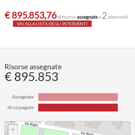
€ 895.853,76
2
di risorse
assegnate
a
interventi
VAI ALLA LISTA DEGLI INTERVENTI
Risorse assegnate
€ 895.853
Assegnate
di cui pagate
Stato
Valore
Assegnate
895853.76
di cui
+
895853.76
pagate