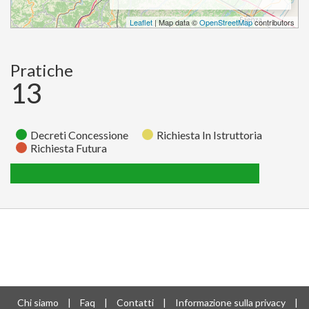
Leaflet
| Map data ©
OpenStreetMap
contributors
Pratiche
13
Decreti Concessione
Richiesta In Istruttoria
Richiesta Futura
Richiesta
Richiesta
Decreti
Stato
In
Futura
Concessione
Istruttoria
Pratiche
0
0
13
Chi siamo
|
Faq
|
Contatti
|
Informazione sulla privacy
|