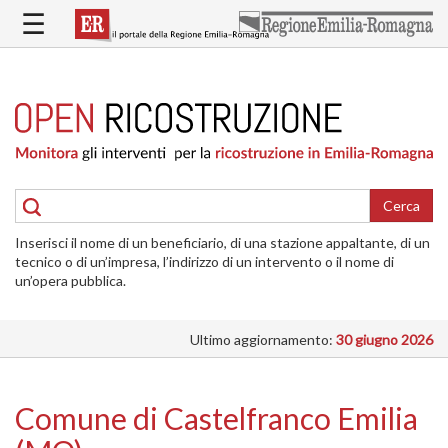
Salta
☰
al
contenuto
principale
HOME
RICOSTRUZIONE
PUBBLICA
RICOSTRUZIONE
DELLE
Cerca
ABITAZIONI
Inserisci il nome di un beneficiario, di una stazione appaltante, di un
RICOSTRUZIONE
tecnico o di un’impresa, l’indirizzo di un intervento o il nome di
ATTIVITÀ
un’opera pubblica.
PRODUTTIVE
Ultimo aggiornamento:
30 giugno 2026
ALTRI
INTERVENTI
DOVE
Comune di Castelfranco Emilia
SI
INTERVIENE