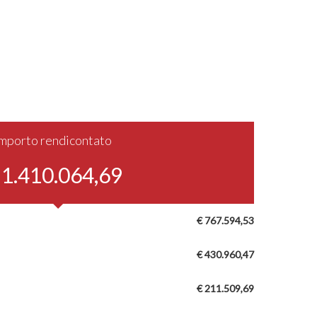
Importo rendicontato
 1.410.064,69
€ 767.594,53
€ 430.960,47
€ 211.509,69