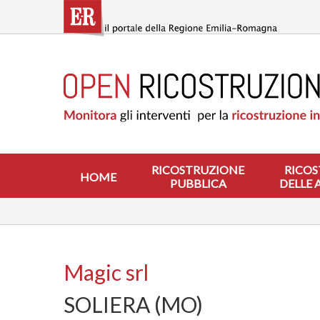
Salta
al
contenuto
principale
HOME
RICOSTRUZIONE
PUBBLICA
RICOSTRUZIONE
DELLE
ABITAZIONI
RICOSTRUZIONE
RICOS
HOME
PUBBLICA
DELLE 
RICOSTRUZIONE
ATTIVITÀ
PRODUTTIVE
ALTRI
INTERVENTI
Magic srl
DOVE
SOLIERA (MO)
SI
INTERVIENE