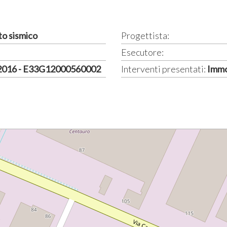
to sismico
Progettista:
Esecutore:
 2016 - E33G12000560002
Interventi presentati:
Immo