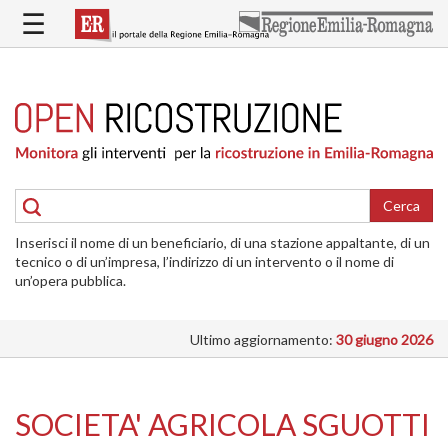
Salta
☰
al
contenuto
principale
HOME
RICOSTRUZIONE
PUBBLICA
RICOSTRUZIONE
DELLE
Cerca
ABITAZIONI
Inserisci il nome di un beneficiario, di una stazione appaltante, di un
RICOSTRUZIONE
tecnico o di un’impresa, l’indirizzo di un intervento o il nome di
ATTIVITÀ
un’opera pubblica.
PRODUTTIVE
Ultimo aggiornamento:
30 giugno 2026
ALTRI
INTERVENTI
DOVE
SOCIETA' AGRICOLA SGUOTTI
SI
INTERVIENE