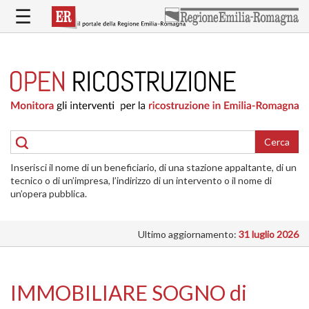
Salta
☰
al
contenuto
principale
HOME
RICOSTRUZIONE
PUBBLICA
RICOSTRUZIONE
DELLE
Cerca
ABITAZIONI
Inserisci il nome di un beneficiario, di una stazione appaltante, di un
RICOSTRUZIONE
tecnico o di un’impresa, l’indirizzo di un intervento o il nome di
ATTIVITÀ
un’opera pubblica.
PRODUTTIVE
Ultimo aggiornamento:
31 luglio 2026
ALTRI
INTERVENTI
DOVE
IMMOBILIARE SOGNO di
SI
INTERVIENE