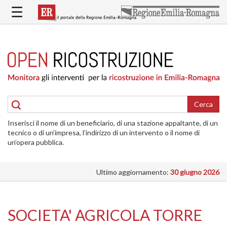
Salta
☰
al
contenuto
principale
HOME
RICOSTRUZIONE
PUBBLICA
RICOSTRUZIONE
DELLE
Cerca
ABITAZIONI
Inserisci il nome di un beneficiario, di una stazione appaltante, di un
RICOSTRUZIONE
tecnico o di un’impresa, l’indirizzo di un intervento o il nome di
ATTIVITÀ
un’opera pubblica.
PRODUTTIVE
Ultimo aggiornamento:
30 giugno 2026
ALTRI
INTERVENTI
DOVE
SOCIETA' AGRICOLA TORRE
SI
INTERVIENE