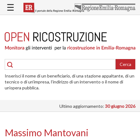
Salta
☰
al
contenuto
principale
HOME
RICOSTRUZIONE
PUBBLICA
RICOSTRUZIONE
DELLE
Cerca
ABITAZIONI
Inserisci il nome di un beneficiario, di una stazione appaltante, di un
RICOSTRUZIONE
tecnico o di un’impresa, l’indirizzo di un intervento o il nome di
ATTIVITÀ
un’opera pubblica.
PRODUTTIVE
Ultimo aggiornamento:
30 giugno 2026
ALTRI
INTERVENTI
DOVE
Massimo Mantovani
SI
INTERVIENE