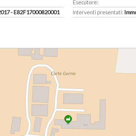
Esecutore:
 2017 - E82F17000820001
Interventi presentati:
Immo