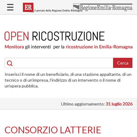
Salta
☰
al
contenuto
principale
HOME
RICOSTRUZIONE
PUBBLICA
RICOSTRUZIONE
DELLE
Cerca
ABITAZIONI
Inserisci il nome di un beneficiario, di una stazione appaltante, di un
RICOSTRUZIONE
tecnico o di un’impresa, l’indirizzo di un intervento o il nome di
ATTIVITÀ
un’opera pubblica.
PRODUTTIVE
Ultimo aggiornamento:
31 luglio 2026
ALTRI
INTERVENTI
DOVE
CONSORZIO LATTERIE
SI
INTERVIENE