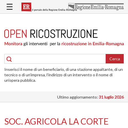
Salta
☰
al
contenuto
principale
HOME
RICOSTRUZIONE
PUBBLICA
RICOSTRUZIONE
DELLE
Cerca
ABITAZIONI
Inserisci il nome di un beneficiario, di una stazione appaltante, di un
RICOSTRUZIONE
tecnico o di un’impresa, l’indirizzo di un intervento o il nome di
ATTIVITÀ
un’opera pubblica.
PRODUTTIVE
Ultimo aggiornamento:
31 luglio 2026
ALTRI
INTERVENTI
DOVE
SOC. AGRICOLA LA CORTE
SI
INTERVIENE