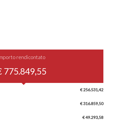
Importo rendicontato
€ 775.849,55
€ 256.531,42
€ 316.859,50
€ 49.293,58