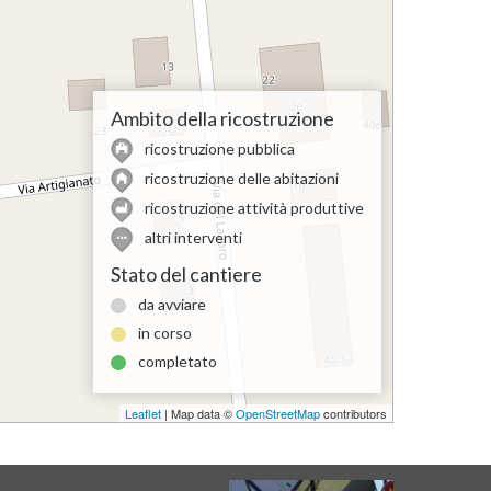
Ambito della ricostruzione
ricostruzione pubblica
ricostruzione delle abitazioni
ricostruzione attività produttive
altri interventi
Stato del cantiere
da avviare
in corso
completato
Leaflet
| Map data ©
OpenStreetMap
contributors