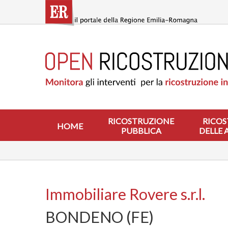
Salta
al
contenuto
principale
HOME
RICOSTRUZIONE
PUBBLICA
RICOSTRUZIONE
DELLE
ABITAZIONI
RICOSTRUZIONE
RICOS
HOME
PUBBLICA
DELLE 
RICOSTRUZIONE
ATTIVITÀ
PRODUTTIVE
ALTRI
INTERVENTI
Immobiliare Rovere s.r.l.
DOVE
BONDENO (FE)
SI
INTERVIENE