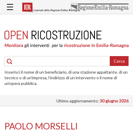
Salta
☰
al
contenuto
principale
HOME
RICOSTRUZIONE
PUBBLICA
RICOSTRUZIONE
DELLE
Cerca
ABITAZIONI
Inserisci il nome di un beneficiario, di una stazione appaltante, di un
RICOSTRUZIONE
tecnico o di un’impresa, l’indirizzo di un intervento o il nome di
ATTIVITÀ
un’opera pubblica.
PRODUTTIVE
Ultimo aggiornamento:
30 giugno 2026
ALTRI
INTERVENTI
DOVE
PAOLO MORSELLI
SI
INTERVIENE