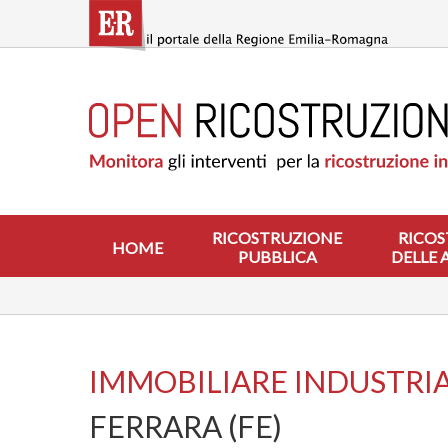
Salta
al
contenuto
principale
HOME
RICOSTRUZIONE
PUBBLICA
RICOSTRUZIONE
DELLE
ABITAZIONI
RICOSTRUZIONE
RICOS
HOME
PUBBLICA
DELLE 
RICOSTRUZIONE
ATTIVITÀ
PRODUTTIVE
ALTRI
INTERVENTI
IMMOBILIARE INDUSTRIAL
DOVE
FERRARA (FE)
SI
INTERVIENE