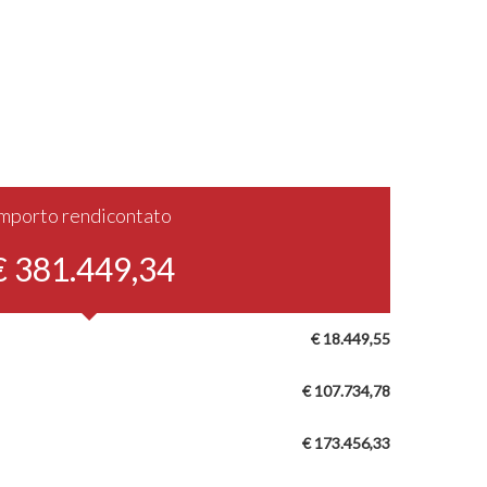
Importo rendicontato
€ 381.449,34
€ 18.449,55
€ 107.734,78
€ 173.456,33