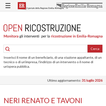
Salta
☰
al
contenuto
principale
HOME
RICOSTRUZIONE
PUBBLICA
RICOSTRUZIONE
DELLE
Cerca
ABITAZIONI
Inserisci il nome di un beneficiario, di una stazione appaltante, di un
RICOSTRUZIONE
tecnico o di un’impresa, l’indirizzo di un intervento o il nome di
ATTIVITÀ
un’opera pubblica.
PRODUTTIVE
Ultimo aggiornamento:
31 luglio 2026
ALTRI
INTERVENTI
DOVE
NERI RENATO E TAVONI
SI
INTERVIENE