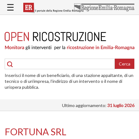
Salta
☰
al
contenuto
principale
HOME
RICOSTRUZIONE
PUBBLICA
RICOSTRUZIONE
DELLE
Cerca
ABITAZIONI
Inserisci il nome di un beneficiario, di una stazione appaltante, di un
RICOSTRUZIONE
tecnico o di un’impresa, l’indirizzo di un intervento o il nome di
ATTIVITÀ
un’opera pubblica.
PRODUTTIVE
Ultimo aggiornamento:
31 luglio 2026
ALTRI
INTERVENTI
DOVE
FORTUNA SRL
SI
INTERVIENE