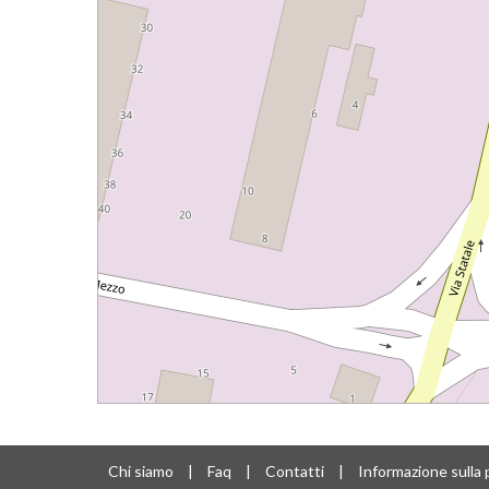
Chi siamo
|
Faq
|
Contatti
|
Informazione sulla 