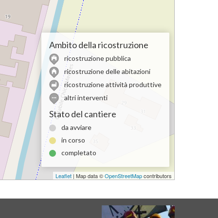
Ambito della ricostruzione
ricostruzione pubblica
ricostruzione delle abitazioni
ricostruzione attività produttive
altri interventi
Stato del cantiere
da avviare
in corso
completato
Leaflet
| Map data ©
OpenStreetMap
contributors