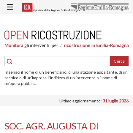
Salta
☰
al
contenuto
principale
HOME
RICOSTRUZIONE
PUBBLICA
RICOSTRUZIONE
DELLE
Cerca
ABITAZIONI
Inserisci il nome di un beneficiario, di una stazione appaltante, di un
RICOSTRUZIONE
tecnico o di un’impresa, l’indirizzo di un intervento o il nome di
ATTIVITÀ
un’opera pubblica.
PRODUTTIVE
Ultimo aggiornamento:
31 luglio 2026
ALTRI
INTERVENTI
DOVE
SOC. AGR. AUGUSTA DI
SI
INTERVIENE