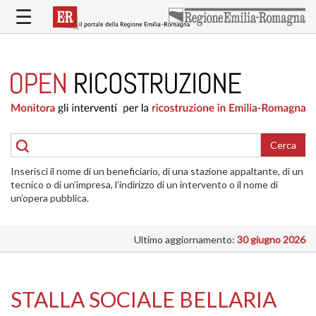
Salta
☰
al
contenuto
principale
HOME
RICOSTRUZIONE
PUBBLICA
RICOSTRUZIONE
DELLE
Cerca
ABITAZIONI
Inserisci il nome di un beneficiario, di una stazione appaltante, di un
RICOSTRUZIONE
tecnico o di un’impresa, l’indirizzo di un intervento o il nome di
ATTIVITÀ
un’opera pubblica.
PRODUTTIVE
Ultimo aggiornamento:
30 giugno 2026
ALTRI
INTERVENTI
DOVE
STALLA SOCIALE BELLARIA
SI
INTERVIENE