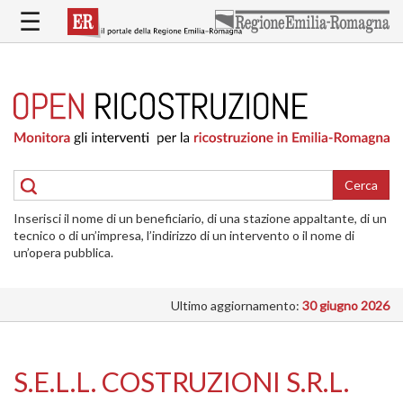
Salta
☰
al
contenuto
principale
HOME
RICOSTRUZIONE
PUBBLICA
RICOSTRUZIONE
DELLE
Cerca
ABITAZIONI
Inserisci il nome di un beneficiario, di una stazione appaltante, di un
RICOSTRUZIONE
tecnico o di un’impresa, l’indirizzo di un intervento o il nome di
ATTIVITÀ
un’opera pubblica.
PRODUTTIVE
Ultimo aggiornamento:
30 giugno 2026
ALTRI
INTERVENTI
DOVE
S.E.L.L. COSTRUZIONI S.R.L.
SI
INTERVIENE