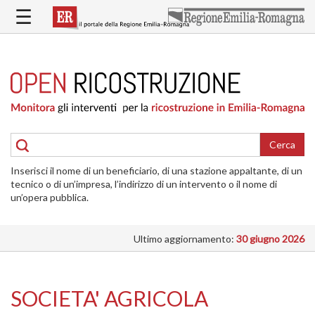
Salta
☰
al
contenuto
principale
HOME
RICOSTRUZIONE
PUBBLICA
RICOSTRUZIONE
DELLE
Cerca
ABITAZIONI
Inserisci il nome di un beneficiario, di una stazione appaltante, di un
RICOSTRUZIONE
tecnico o di un’impresa, l’indirizzo di un intervento o il nome di
ATTIVITÀ
un’opera pubblica.
PRODUTTIVE
Ultimo aggiornamento:
30 giugno 2026
ALTRI
INTERVENTI
DOVE
SOCIETA' AGRICOLA
SI
INTERVIENE