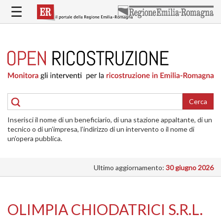
Salta
☰
al
contenuto
principale
HOME
RICOSTRUZIONE
PUBBLICA
RICOSTRUZIONE
DELLE
Cerca
ABITAZIONI
Inserisci il nome di un beneficiario, di una stazione appaltante, di un
RICOSTRUZIONE
tecnico o di un’impresa, l’indirizzo di un intervento o il nome di
ATTIVITÀ
un’opera pubblica.
PRODUTTIVE
Ultimo aggiornamento:
30 giugno 2026
ALTRI
INTERVENTI
DOVE
OLIMPIA CHIODATRICI S.R.L.
SI
INTERVIENE