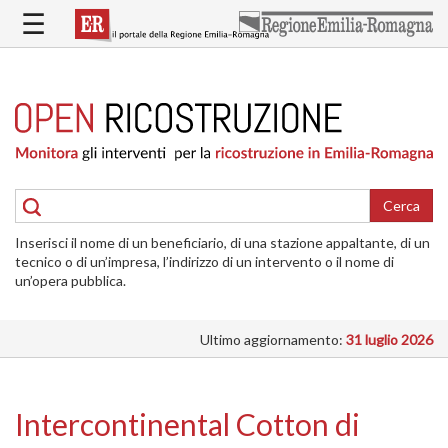
Salta
☰
al
contenuto
principale
HOME
RICOSTRUZIONE
PUBBLICA
RICOSTRUZIONE
DELLE
Cerca
ABITAZIONI
Inserisci il nome di un beneficiario, di una stazione appaltante, di un
RICOSTRUZIONE
tecnico o di un’impresa, l’indirizzo di un intervento o il nome di
ATTIVITÀ
un’opera pubblica.
PRODUTTIVE
Ultimo aggiornamento:
31 luglio 2026
ALTRI
INTERVENTI
DOVE
Intercontinental Cotton di
SI
INTERVIENE