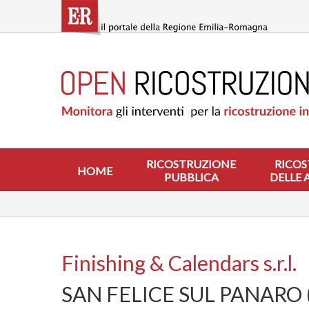
Salta
al
contenuto
principale
HOME
RICOSTRUZIONE
PUBBLICA
RICOSTRUZIONE
DELLE
ABITAZIONI
RICOSTRUZIONE
RICOS
HOME
PUBBLICA
DELLE 
RICOSTRUZIONE
ATTIVITÀ
PRODUTTIVE
ALTRI
INTERVENTI
Finishing & Calendars s.r.l.
DOVE
SAN FELICE SUL PANARO 
SI
INTERVIENE