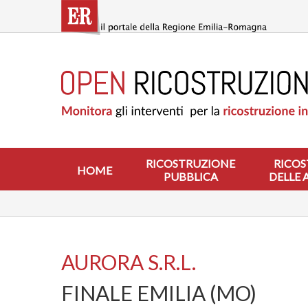
Salta
al
contenuto
principale
HOME
RICOSTRUZIONE
PUBBLICA
RICOSTRUZIONE
DELLE
ABITAZIONI
RICOSTRUZIONE
RICOS
HOME
PUBBLICA
DELLE 
RICOSTRUZIONE
ATTIVITÀ
PRODUTTIVE
ALTRI
INTERVENTI
AURORA S.R.L.
DOVE
FINALE EMILIA (MO)
SI
INTERVIENE