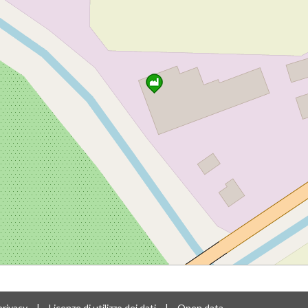
privacy
|
Licenze di utilizzo dei dati
|
Open data