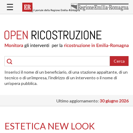
Salta
☰
al
contenuto
principale
HOME
RICOSTRUZIONE
PUBBLICA
RICOSTRUZIONE
DELLE
Cerca
ABITAZIONI
Inserisci il nome di un beneficiario, di una stazione appaltante, di un
RICOSTRUZIONE
tecnico o di un’impresa, l’indirizzo di un intervento o il nome di
ATTIVITÀ
un’opera pubblica.
PRODUTTIVE
Ultimo aggiornamento:
30 giugno 2026
ALTRI
INTERVENTI
DOVE
ESTETICA NEW LOOK
SI
INTERVIENE