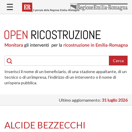
Salta
☰
al
contenuto
principale
HOME
RICOSTRUZIONE
PUBBLICA
RICOSTRUZIONE
DELLE
Cerca
ABITAZIONI
Inserisci il nome di un beneficiario, di una stazione appaltante, di un
RICOSTRUZIONE
tecnico o di un’impresa, l’indirizzo di un intervento o il nome di
ATTIVITÀ
un’opera pubblica.
PRODUTTIVE
Ultimo aggiornamento:
31 luglio 2026
ALTRI
INTERVENTI
DOVE
ALCIDE BEZZECCHI
SI
INTERVIENE