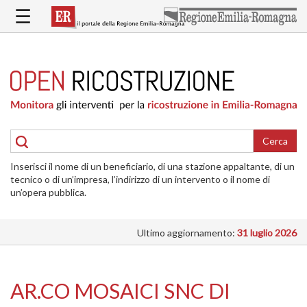
Salta
☰
al
contenuto
principale
HOME
RICOSTRUZIONE
PUBBLICA
RICOSTRUZIONE
DELLE
Cerca
ABITAZIONI
Inserisci il nome di un beneficiario, di una stazione appaltante, di un
RICOSTRUZIONE
tecnico o di un’impresa, l’indirizzo di un intervento o il nome di
ATTIVITÀ
un’opera pubblica.
PRODUTTIVE
Ultimo aggiornamento:
31 luglio 2026
ALTRI
INTERVENTI
DOVE
AR.CO MOSAICI SNC DI
SI
INTERVIENE