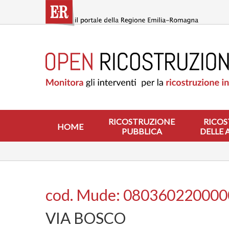
Salta
al
contenuto
principale
HOME
RICOSTRUZIONE
PUBBLICA
RICOSTRUZIONE
DELLE
ABITAZIONI
RICOSTRUZIONE
RICOS
HOME
PUBBLICA
DELLE 
RICOSTRUZIONE
ATTIVITÀ
PRODUTTIVE
ALTRI
INTERVENTI
cod. Mude: 08036022000
DOVE
VIA BOSCO
SI
INTERVIENE