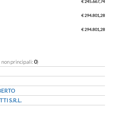
€ 245.667,74
€ 294.801,28
€ 294.801,28
i non principali:
0
)
BERTO
TI S.R.L.