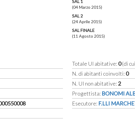
SAL 1
(04 Marzo 2015)
SAL 2
(24 Aprile 2015)
SAL FINALE
(11 Agosto 2015)
Totale UI abitative:
0
(di cu
N. di abitanti coinvolti:
0
N. UI non abitative:
2
Progettista:
BONOMI AL
4000550008
Esecutore:
F.LLI MARCHET