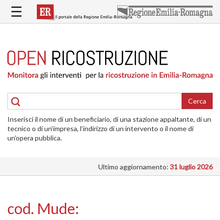
Salta
☰
al
contenuto
principale
HOME
RICOSTRUZIONE
PUBBLICA
RICOSTRUZIONE
DELLE
Cerca
ABITAZIONI
Inserisci il nome di un beneficiario, di una stazione appaltante, di un
RICOSTRUZIONE
tecnico o di un’impresa, l’indirizzo di un intervento o il nome di
ATTIVITÀ
un’opera pubblica.
PRODUTTIVE
Ultimo aggiornamento:
31 luglio 2026
ALTRI
INTERVENTI
DOVE
cod. Mude:
SI
INTERVIENE