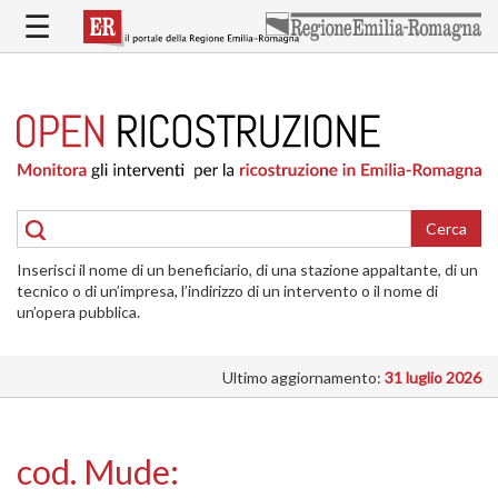
Salta
☰
al
contenuto
principale
HOME
RICOSTRUZIONE
PUBBLICA
RICOSTRUZIONE
DELLE
Cerca
ABITAZIONI
Inserisci il nome di un beneficiario, di una stazione appaltante, di un
RICOSTRUZIONE
tecnico o di un’impresa, l’indirizzo di un intervento o il nome di
ATTIVITÀ
un’opera pubblica.
PRODUTTIVE
Ultimo aggiornamento:
31 luglio 2026
ALTRI
INTERVENTI
DOVE
cod. Mude:
SI
INTERVIENE