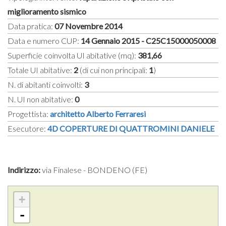
miglioramento sismico
Data pratica:
07 Novembre 2014
Data e numero CUP:
14 Gennaio 2015 - C25C15000050008
Superficie coinvolta UI abitative (mq):
381,66
Totale UI abitative:
2
(di cui non principali:
1
)
N. di abitanti coinvolti:
3
N. UI non abitative:
0
Progettista:
architetto Alberto Ferraresi
Esecutore:
4D COPERTURE DI QUATTROMINI DANIELE
Indirizzo:
via Finalese - BONDENO (FE)
+
-