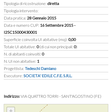
Tipologia di ricostruzione:
diretta
Tipologia intervento:
Data pratica:
28 Gennaio 2015
Data e numero CUP:
16 Settembre 2015 -
I25C15000430001
Superficie coinvolta UI abitative (mq):
0,00
Totale UI abitative:
0
(di cui non principali:
0
)
N. di abitanti coinvolti:
0
N. UI non abitative:
1
Progettista:
Tedeschi Damiano
Esecutore:
SOCIETA' EDILE C.F.E. S.R.L.
Indirizzo:
VIA QUATTRO TORRI - SANT'AGOSTINO (FE)
+