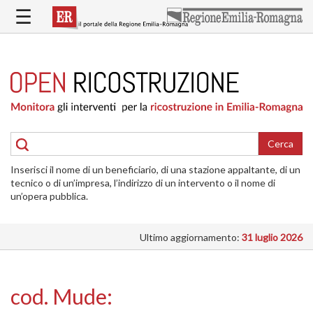
Salta
☰
al
contenuto
principale
HOME
RICOSTRUZIONE
PUBBLICA
RICOSTRUZIONE
DELLE
Cerca
ABITAZIONI
Inserisci il nome di un beneficiario, di una stazione appaltante, di un
RICOSTRUZIONE
tecnico o di un’impresa, l’indirizzo di un intervento o il nome di
ATTIVITÀ
un’opera pubblica.
PRODUTTIVE
Ultimo aggiornamento:
31 luglio 2026
ALTRI
INTERVENTI
DOVE
cod. Mude:
SI
INTERVIENE