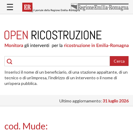
Salta
☰
al
contenuto
principale
HOME
RICOSTRUZIONE
PUBBLICA
RICOSTRUZIONE
DELLE
Cerca
ABITAZIONI
Inserisci il nome di un beneficiario, di una stazione appaltante, di un
RICOSTRUZIONE
tecnico o di un’impresa, l’indirizzo di un intervento o il nome di
ATTIVITÀ
un’opera pubblica.
PRODUTTIVE
Ultimo aggiornamento:
31 luglio 2026
ALTRI
INTERVENTI
DOVE
cod. Mude:
SI
INTERVIENE