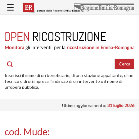
Salta
☰
al
contenuto
principale
HOME
RICOSTRUZIONE
PUBBLICA
RICOSTRUZIONE
DELLE
Cerca
ABITAZIONI
Inserisci il nome di un beneficiario, di una stazione appaltante, di un
RICOSTRUZIONE
tecnico o di un’impresa, l’indirizzo di un intervento o il nome di
ATTIVITÀ
un’opera pubblica.
PRODUTTIVE
Ultimo aggiornamento:
31 luglio 2026
ALTRI
INTERVENTI
DOVE
cod. Mude:
SI
INTERVIENE