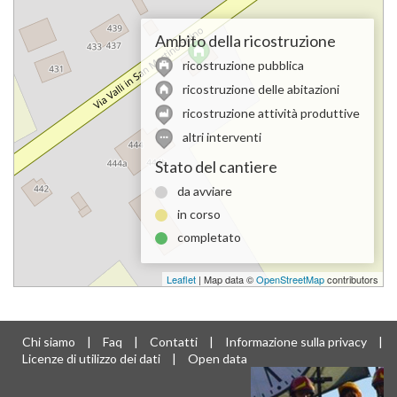
Ambito della ricostruzione
ricostruzione pubblica
ricostruzione delle abitazioni
ricostruzione attività produttive
altri interventi
Stato del cantiere
da avviare
in corso
completato
Leaflet
| Map data ©
OpenStreetMap
contributors
Chi siamo
|
Faq
|
Contatti
|
Informazione sulla privacy
|
Licenze di utilizzo dei dati
|
Open data