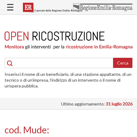
Salta
☰
al
contenuto
principale
HOME
RICOSTRUZIONE
PUBBLICA
RICOSTRUZIONE
DELLE
Cerca
ABITAZIONI
Inserisci il nome di un beneficiario, di una stazione appaltante, di un
RICOSTRUZIONE
tecnico o di un’impresa, l’indirizzo di un intervento o il nome di
ATTIVITÀ
un’opera pubblica.
PRODUTTIVE
Ultimo aggiornamento:
31 luglio 2026
ALTRI
INTERVENTI
DOVE
cod. Mude:
SI
INTERVIENE