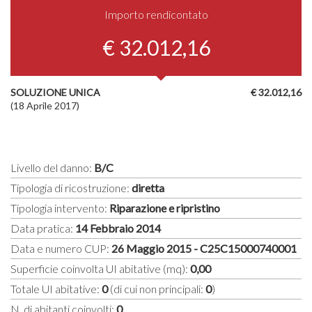
Importo rendicontato
€ 32.012,16
SOLUZIONE UNICA
€ 32.012,16
(18 Aprile 2017)
Livello del danno:
B/C
Tipologia di ricostruzione:
diretta
Tipologia intervento:
Riparazione e ripristino
Data pratica:
14 Febbraio 2014
Data e numero CUP:
26 Maggio 2015 - C25C15000740001
Superficie coinvolta UI abitative (mq):
0,00
Totale UI abitative:
0
(di cui non principali:
0
)
N. di abitanti coinvolti:
0