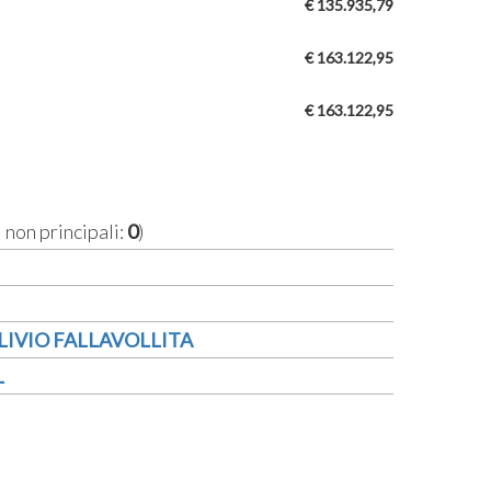
€ 135.935,79
€ 163.122,95
€ 163.122,95
i non principali:
0
)
LIVIO FALLAVOLLITA
L