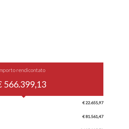
Importo rendicontato
€ 566.399,13
€ 22.655,97
€ 81.561,47