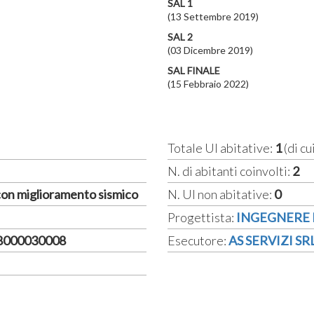
SAL 1
(13 Settembre 2019)
SAL 2
(03 Dicembre 2019)
SAL FINALE
(15 Febbraio 2022)
Totale UI abitative:
1
(di cu
N. di abitanti coinvolti:
2
 con miglioramento sismico
N. UI non abitative:
0
Progettista:
INGEGNERE 
18000030008
Esecutore:
AS SERVIZI SR