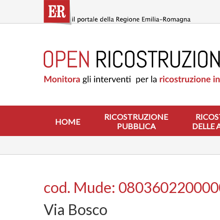
Salta
al
contenuto
principale
HOME
RICOSTRUZIONE
PUBBLICA
RICOSTRUZIONE
DELLE
ABITAZIONI
RICOSTRUZIONE
RICOS
HOME
PUBBLICA
DELLE 
RICOSTRUZIONE
ATTIVITÀ
PRODUTTIVE
ALTRI
INTERVENTI
cod. Mude: 08036022000
DOVE
Via Bosco
SI
INTERVIENE