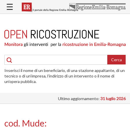
Salta
☰
al
contenuto
principale
HOME
RICOSTRUZIONE
PUBBLICA
RICOSTRUZIONE
DELLE
Cerca
ABITAZIONI
Inserisci il nome di un beneficiario, di una stazione appaltante, di un
RICOSTRUZIONE
tecnico o di un’impresa, l’indirizzo di un intervento o il nome di
ATTIVITÀ
un’opera pubblica.
PRODUTTIVE
Ultimo aggiornamento:
31 luglio 2026
ALTRI
INTERVENTI
DOVE
cod. Mude:
SI
INTERVIENE