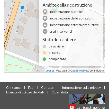
Ambito della ricostruzione
ricostruzione pubblica
ricostruzione delle abitazioni
ricostruzione attività produttive
altri interventi
Stato del cantiere
da avviare
in corso
completato
Leaflet
| Map data ©
OpenStreetMap
contributors
Chi siamo
|
Faq
|
Contatti
|
Informazione sulla privacy
|
Licenze di utilizzo dei dati
|
Open data