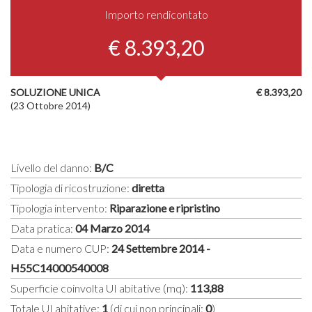
Importo rendicontato
€ 8.393,20
SOLUZIONE UNICA
€ 8.393,20
(23 Ottobre 2014)
Livello del danno:
B/C
Tipologia di ricostruzione:
diretta
Tipologia intervento:
Riparazione e ripristino
Data pratica:
04 Marzo 2014
Data e numero CUP:
24 Settembre 2014 -
H55C14000540008
Superficie coinvolta UI abitative (mq):
113,88
Totale UI abitative:
1
(di cui non principali:
0
)