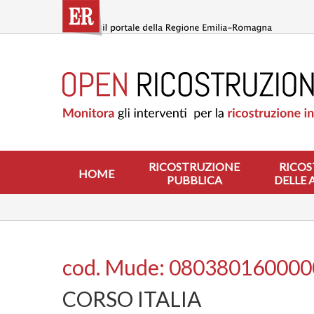
Salta
al
contenuto
principale
HOME
RICOSTRUZIONE
PUBBLICA
RICOSTRUZIONE
DELLE
ABITAZIONI
RICOSTRUZIONE
RICOS
HOME
PUBBLICA
DELLE 
RICOSTRUZIONE
ATTIVITÀ
PRODUTTIVE
ALTRI
INTERVENTI
cod. Mude: 08038016000
DOVE
CORSO ITALIA
SI
INTERVIENE