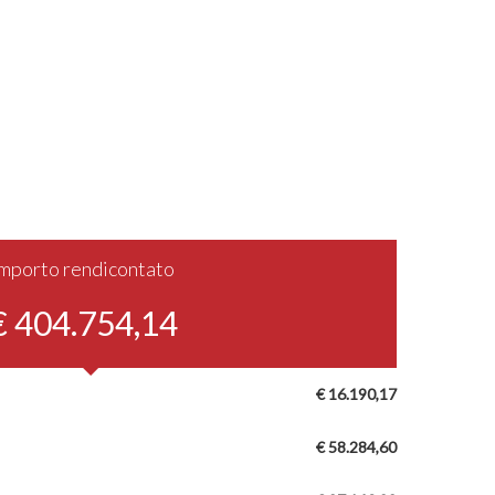
Importo rendicontato
€ 404.754,14
€ 16.190,17
€ 58.284,60