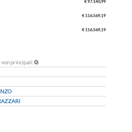
€ 97.140,99
€ 116.569,19
€ 116.569,19
i non principali:
0
)
ENZO
RAZZARI