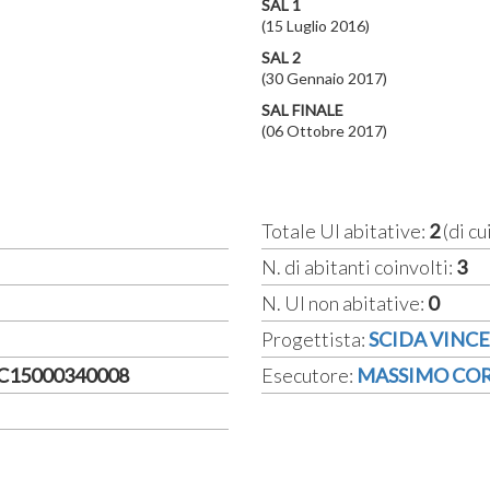
SAL 1
(15 Luglio 2016)
SAL 2
(30 Gennaio 2017)
SAL FINALE
(06 Ottobre 2017)
Totale UI abitative:
2
(di cu
N. di abitanti coinvolti:
3
N. UI non abitative:
0
Progettista:
SCIDA VINC
5C15000340008
Esecutore:
MASSIMO CO