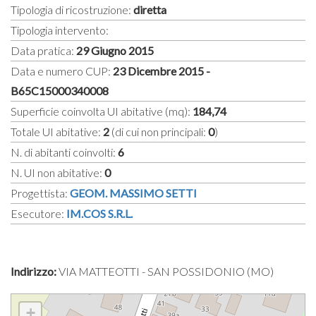
Tipologia di ricostruzione:
diretta
Tipologia intervento:
Data pratica:
29 Giugno 2015
Data e numero CUP:
23 Dicembre 2015 -
B65C15000340008
Superficie coinvolta UI abitative (mq):
184,74
Totale UI abitative:
2
(di cui non principali:
0
)
N. di abitanti coinvolti:
6
N. UI non abitative:
0
Progettista:
GEOM. MASSIMO SETTI
Esecutore:
IM.COS S.R.L.
Indirizzo:
VIA MATTEOTTI - SAN POSSIDONIO (MO)
+