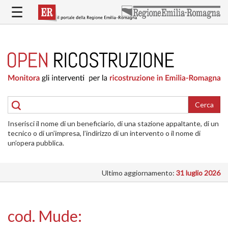
Salta
☰
al
contenuto
principale
HOME
RICOSTRUZIONE
PUBBLICA
RICOSTRUZIONE
DELLE
Cerca
ABITAZIONI
Inserisci il nome di un beneficiario, di una stazione appaltante, di un
RICOSTRUZIONE
tecnico o di un’impresa, l’indirizzo di un intervento o il nome di
ATTIVITÀ
un’opera pubblica.
PRODUTTIVE
Ultimo aggiornamento:
31 luglio 2026
ALTRI
INTERVENTI
DOVE
cod. Mude:
SI
INTERVIENE