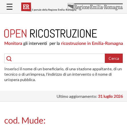
Salta
☰
al
contenuto
principale
HOME
RICOSTRUZIONE
PUBBLICA
RICOSTRUZIONE
DELLE
Cerca
ABITAZIONI
Inserisci il nome di un beneficiario, di una stazione appaltante, di un
RICOSTRUZIONE
tecnico o di un’impresa, l’indirizzo di un intervento o il nome di
ATTIVITÀ
un’opera pubblica.
PRODUTTIVE
Ultimo aggiornamento:
31 luglio 2026
ALTRI
INTERVENTI
DOVE
cod. Mude:
SI
INTERVIENE