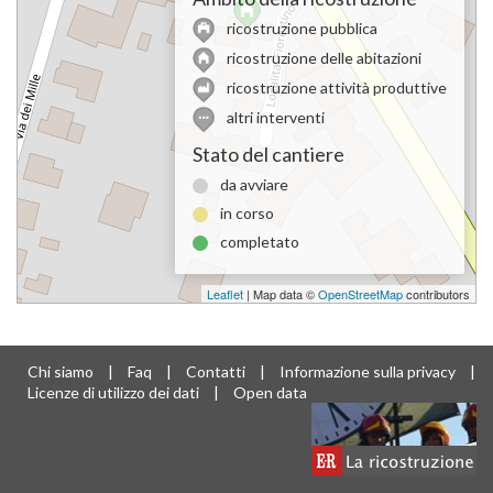
ricostruzione pubblica
ricostruzione delle abitazioni
ricostruzione attività produttive
altri interventi
Stato del cantiere
da avviare
in corso
completato
Leaflet
| Map data ©
OpenStreetMap
contributors
Chi siamo
|
Faq
|
Contatti
|
Informazione sulla privacy
|
Licenze di utilizzo dei dati
|
Open data