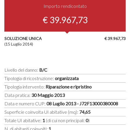
Importo rendicontato
€ 39.967,73
SOLUZIONE UNICA
€ 39.967,73
(15 Luglio 2014)
Livello del danno:
B/C
Tipologia di ricostruzione:
organizzata
Tipologia intervento:
Riparazione e ripristino
Data pratica:
30 Maggio 2013
Data e numero CUP:
08 Luglio 2013 - J72F13000380008
Superficie coinvolta UI abitative (mq):
74,65
Totale UI abitative:
1
(di cui non principali:
0
)
N. di abitanti coinvolti:
1