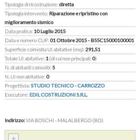
Tipologia di ricostruzione:
diretta
Tipologia intervento:
Riparazione e ripristino con
miglioramento sismico
Data pratica:
10 Luglio 2015
Data e numero CUP:
01 Ottobre 2015 - B55C15000100001
Superficie coinvolta UI abitative (mq):
291,51
Totale UI abitative:
1
(di cui non principali:
0
)
N. di abitanti coinvolti:
5
N. UI non abitative:
0
Progettista:
STUDIO TECNICO - CARROZZO
Esecutore:
EDIL COSTRUZIONI S.R.L.
Indirizzo:
VIA BOSCHI - MALALBERGO (BO)
+