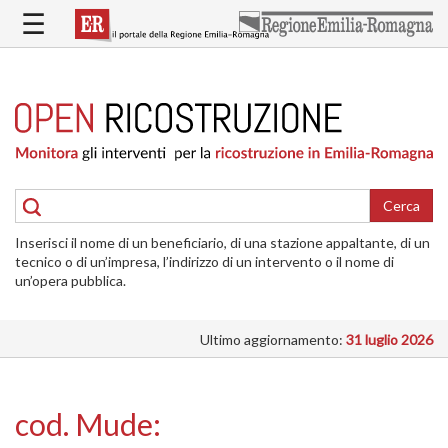
Salta
☰
al
contenuto
principale
HOME
RICOSTRUZIONE
PUBBLICA
RICOSTRUZIONE
DELLE
Cerca
ABITAZIONI
Inserisci il nome di un beneficiario, di una stazione appaltante, di un
RICOSTRUZIONE
tecnico o di un’impresa, l’indirizzo di un intervento o il nome di
ATTIVITÀ
un’opera pubblica.
PRODUTTIVE
Ultimo aggiornamento:
31 luglio 2026
ALTRI
INTERVENTI
DOVE
cod. Mude:
SI
INTERVIENE